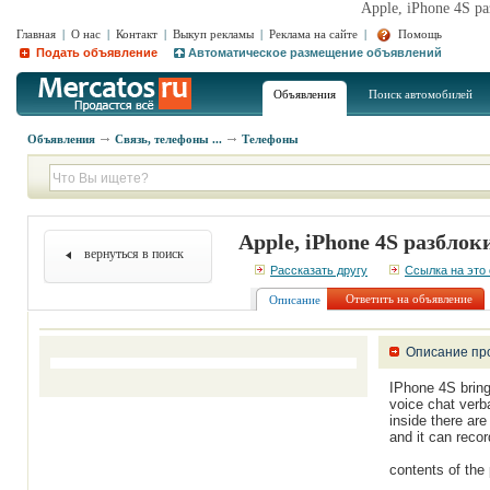
Apple, iPhone 4S 
Главная
|
О нас
|
Контакт
|
Выкуп рекламы
|
Реклама на сайте
|
Помощь
Подать объявление
Автоматическое размещение объявлений
Объявления
Поиск автомобилей
Объявления
Связь, телефоны ...
Телефоны
Apple, iPhone 4S разбл
вернуться в поиск
Рассказать другу
Ссылка на это
Ответить на объявление
Описание
Описание пр
IPhone 4S bring
voice chat verb
inside there ar
and it can reco
contents of the