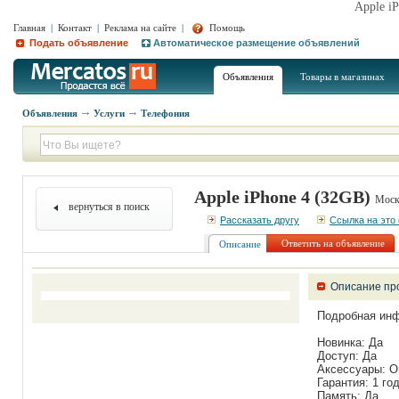
Apple i
Главная
|
Контакт
|
Реклама на сайте
|
Помощь
Подать объявление
Автоматическое размещение объявлений
Объявления
Товары в магазинах
Объявления
Услуги
Телефония
Apple iPhone 4 (32GB)
Моск
вернуться в поиск
Рассказать другу
Ссылка на это
Ответить на объявление
Описание
Описание пр
Подробная ин
Новинка: Да
Доступ: Да
Аксессуары: О
Гарантия: 1 го
Память: Да.