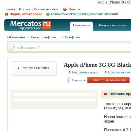
Apple iPhone 3G 8
Главная
|
Контакт
|
Реклама на сайте
|
Помощь
Подать объявление
Автоматическое размещение объявлений
Объявления
Товары в магазинах
Объявления
Связь, телефоны ...
Телефоны
Apple iPhone 3G 8G Blac
вернуться в поиск
Рассказать другу
Ссылка на это
Ответить на объявление
Описание
Описание пр
телефон в хор
гарнитура), ам
Новая задняя 
экран
Прошивка 4,2,