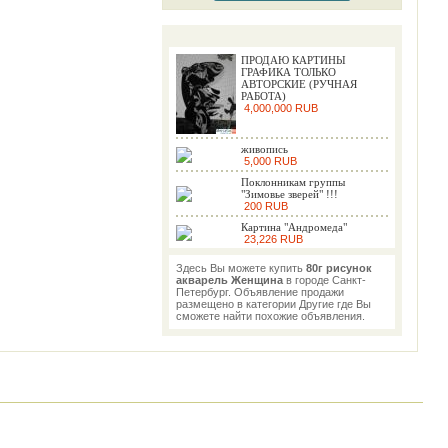
ПРОДАЮ КАРТИНЫ
ГРАФИКА ТОЛЬКО
АВТОРСКИЕ (РУЧНАЯ
РАБОТА)
4,000,000 RUB
живопись
5,000 RUB
Поклонникам группы
"Зимовье зверей" !!!
200 RUB
Картина "Андромеда"
23,226 RUB
Здесь Вы можете купить
80г рисунок
акварель Женщина
в городе Санкт-
Петербург. Объявление продажи
размещено в категории Другие где Вы
сможете найти похожие объявления.