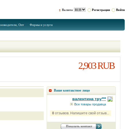
Валюта
Регистрация
Войти
оизводители, Опт
Фирмы и услуги
2,903 RUB
Ваше контактное лицо
валентина тру***
Все товары продавца
0
отзывов. Напишите свой отзыв...
Показать контакт