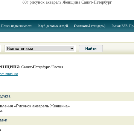
80г рисунок акварель Женщина Санкт-Петербург
Поиск недвижимости
Клуб деловых людей
Сэкономь!
(тендеры)
Рынок B2B: Пр
Женщина
Санкт-Петербург / Россия
 объявление
одукта
вления «Рисунок акварель Женщина»
м.
авки
а