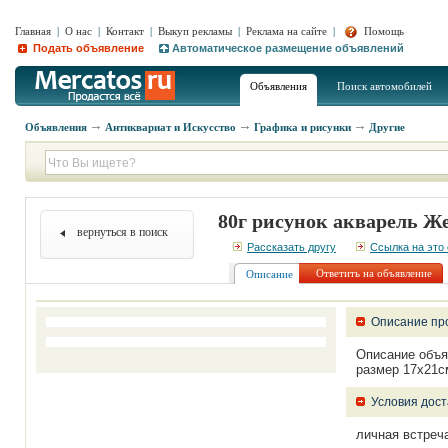
Главная
|
О нас
|
Контакт
|
Выкуп рекламы
|
Реклама на сайте
|
Помощь
Подать объявление
Автоматическое размещение объявлений
Объявления
Поиск автомобилей
Объявления
Антиквариат и Искусство
Графика и рисунки
Другие
80г рисунок акварель 
вернуться в поиск
Рассказать другу
Ссылка на это
Ответить на объявление
Описание
Описание пр
Описание объя
размер 17х21с
Условия дост
личная встреч