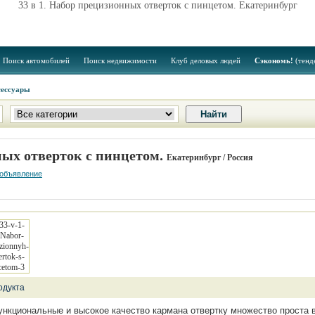
33 в 1. Набор прецизионных отверток с пинцетом. Екатеринбург
Поиск автомобилей
Поиск недвижимости
Клуб деловых людей
Сэкономь!
(тенд
сессуары
ных отверток с пинцетом.
Екатеринбург / Россия
 объявление
одукта
нкциональные и высокое качество кармана отвертку множество проста в