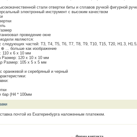
ысококачественной стали отвертки биты и сплавов ручкой фигурной руч
версальный электронный инструмент с высоким качеством
ки
твертки
ель
 Размер
ганизовал проведение окне
 модели являются:
следующих частей: T3, T4, T5, T6, T7, T8, T9, T10, T15, T20, H1.3, H1.5, 
7 ⊕ ... больше как изображение
 110 х 6 х 10 мм
 Размер: 120 х 10 х 10 мм
р Размер: 105 х 5 х 5 мм
 с оранжевой и серебряный и черный
арактеристики:
авки:
ртки
 бар (H4 * 100мм
авки
ставка почтой из Екатеринбурга наложенным платежем.
Форма контакта