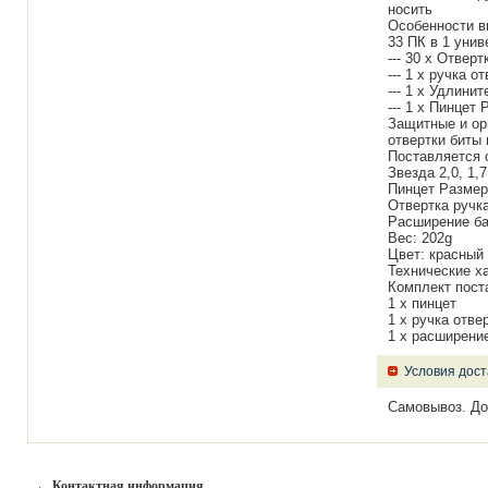
носить
Особенности в
33 ПК в 1 уни
--- 30 х Отверт
--- 1 х ручка о
--- 1 х Удлинит
--- 1 х Пинцет
Защитные и ор
отвертки биты
Поставляется с 
Звезда 2,0, 1,
Пинцет Размер:
Отвертка ручка
Расширение ба
Вес: 202g
Цвет: красный
Технические х
Комплект пост
1 х пинцет
1 х ручка отве
1 х расширение
Условия дост
Самовывоз. До
Контактная информация