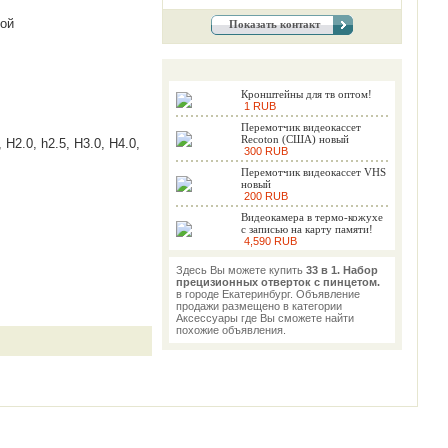
кой
Показать контакт
Кронштейны для тв оптом!
1 RUB
Перемотчик видеокассет
Recoton (США) новый
H2.0, h2.5, H3.0, H4.0,
300 RUB
Перемотчик видеокассет VHS
новый
200 RUB
Видеокамера в термо-кожухе
с записью на карту памяти!
4,590 RUB
Здесь Вы можете купить
33 в 1. Набор
прецизионных отверток с пинцетом.
в городе Екатеринбург. Объявление
продажи размещено в категории
Аксессуары где Вы сможете найти
похожие объявления.