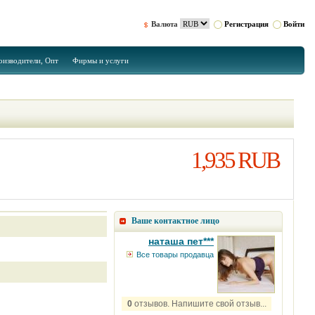
Валюта
Регистрация
Войти
оизводители, Опт
Фирмы и услуги
1,935 RUB
Ваше контактное лицо
наташа пет***
Все товары продавца
0
отзывов. Напишите свой отзыв...