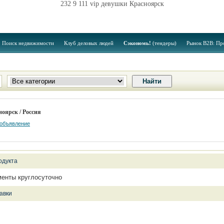
232 9 111 vip девушки Красноярск
Поиск недвижимости
Клуб деловых людей
Сэкономь!
(тендеры)
Рынок B2B: Пр
оярск / Россия
 объявление
одукта
енты круглосуточно
авки