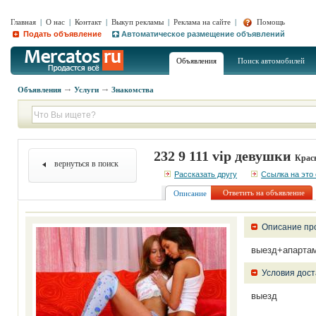
Главная
|
О нас
|
Контакт
|
Выкуп рекламы
|
Реклама на сайте
|
Помощь
Подать объявление
Автоматическое размещение объявлений
Объявления
Поиск автомобилей
Объявления
Услуги
Знакомства
232 9 111 vip девушки
Красн
вернуться в поиск
Рассказать другу
Ссылка на это
Ответить на объявление
Описание
Описание пр
выезд+апартам
Условия дост
выезд