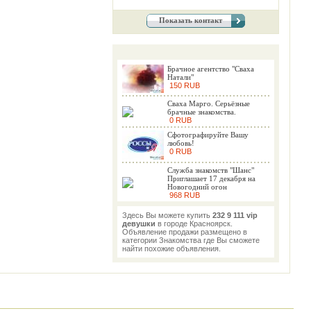
Показать контакт
Брачное агентство "Сваха
Натали"
150 RUB
Сваха Марго. Серьёзные
брачные знакомства.
0 RUB
Сфотографируйте Вашу
любовь!
0 RUB
Служба знакомств "Шанс"
Приглашает 17 декабря на
Новогодний огон
968 RUB
Здесь Вы можете купить
232 9 111 vip
девушки
в городе Красноярск.
Объявление продажи размещено в
категории Знакомства где Вы сможете
найти похожие объявления.