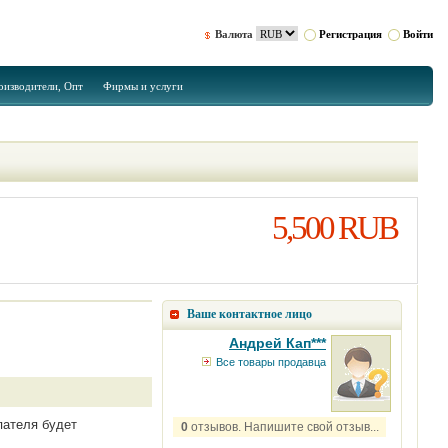
Валюта
Регистрация
Войти
оизводители, Опт
Фирмы и услуги
5,500 RUB
Ваше контактное лицо
Андрей Кап***
Все товары продавца
пателя будет
0
отзывов. Напишите свой отзыв...