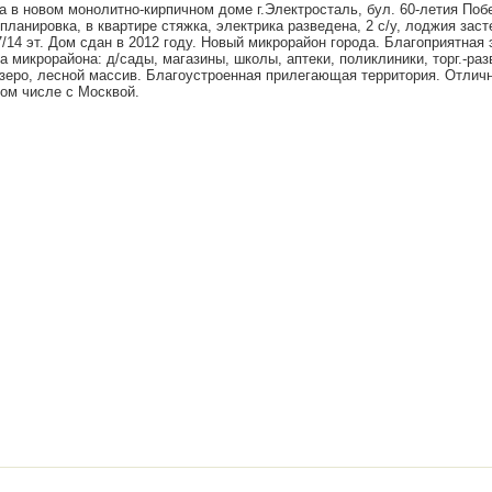
а в новом монолитно-кирпичном доме г.Электросталь, бул. 60-летия Поб
 планировка, в квартире стяжка, электрика разведена, 2 с/у, лоджия заст
7/14 эт. Дом сдан в 2012 году. Новый микрорайон города. Благоприятная 
 микрорайона: д/сады, магазины, школы, аптеки, поликлиники, торг.-ра
зеро, лесной массив. Благоустроенная прилегающая территория. Отлич
том числе с Москвой.