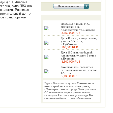
еды д.10( Ялагина
еклена, окна ПВХ (на
Показать контакт
экология. Развитая
звлекательный центр,
ное транспортное
Продаю 2-х км.кв. М.О,
Ногинский р-н,
г.Электроугли, ул.Школьная
3,650,000 RUB
Дача 40 кв.м., колодец полив,
участок 5,5 соток,
д.Субботино
700,000 RUB
Дача 100 кв.м. свободной
планировки, участок 8 соток,
д.Пушкино
1,600,000 RUB
Брусовый дом, полностью
готов к проживанию, участок
12 соток.
6,100,000 RUB
Здесь Вы можете купить
2-комн.кв. в
новостройке, стяжка, электрика,
г.Электросталь
в городе Электросталь.
Объявление продажи размещено в
категории Риэлтерские услуги где Вы
сможете найти похожие объявления.