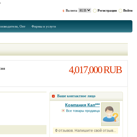
ь
Валюта
Регистрация
Войти
оизводители, Опт
Фирмы и услуги
4,017,000 RUB
сия
Ваше контактное лицо
Компания Кап***
Все товары продавца
0
отзывов. Напишите свой отзыв...