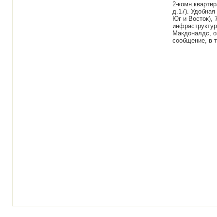
2-комн.квартир
д.17). Удобная
Юг и Восток), 
инфраструктура
Макдоналдс, о
сообщение, в 