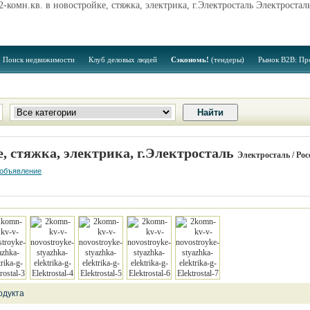
2-комн.кв. в новостройке, стяжка, электрика, г.Электросталь Электростал
Поиск недвижимости
Клуб деловых людей
Сэкономь!
(тендеры)
Рынок B2B: Пр
е, стяжка, электрика, г.Электросталь
Электросталь / Рос
 объявление
одукта