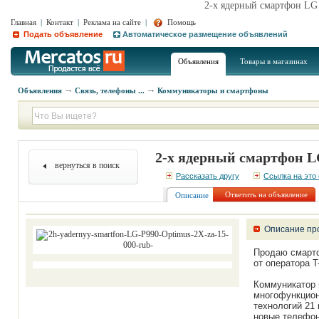
2-х ядерный смартфон LG 
Главная
|
Контакт
|
Реклама на сайте
|
Помощь
Подать объявление
Автоматическое размещение объявлений
Объявления
Товары в магазинах
Объявления
Связь, телефоны ...
Коммуникаторы и смартфоны
2-х ядерный смартфон LG
вернуться в поиск
Рассказать другу
Ссылка на это
Ответить на объявление
Описание
Описание пр
Продаю смартф
от оператора T
Коммуникатор 
многофункцион
технологий 21
новые телефон