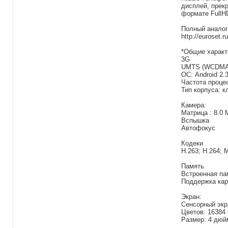
дисплей, прек
формате FullH
Полный аналог
http://euroset.r
*Общие характ
3G
UMTS (WCDMA)
ОС: Android 2.3
Частота проце
Тип корпуса: к
Камера:
Матрица : 8.0 
Вспышка
Автофокус
Кодеки
H.263; H.264; 
Память
Встроенная пам
Поддержка кар
Экран:
Сенсорный экр
Цветов: 16384
Размер: 4 дюй