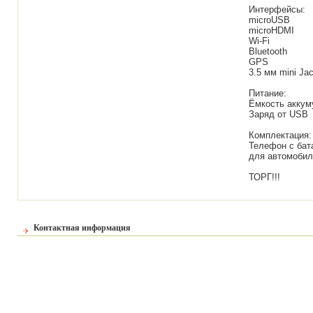
Интерфейсы:
microUSB
microHDMI
Wi-Fi
Bluetooth
GPS
3.5 мм mini Ja
Питание:
Ёмкость аккум
Заряд от USB
Комплектация:
Телефон с бат
для автомобил
ТОРГ!!!
Контактная информация