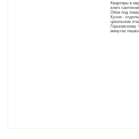
Квартиры в ев
ключ сантехник
Обои под покра
Кухня - отделк
цокольном эта
Горьковскому.
минутах пешко