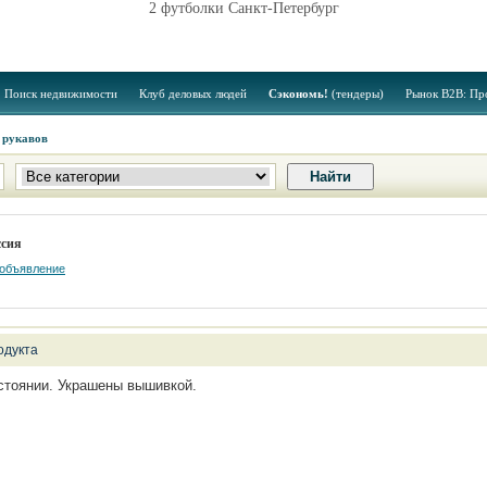
2 футболки Санкт-Петербург
Поиск недвижимости
Клуб деловых людей
Сэкономь!
(тендеры)
Рынок B2B: Пр
 рукавов
ссия
 объявление
одукта
стоянии. Украшены вышивкой.