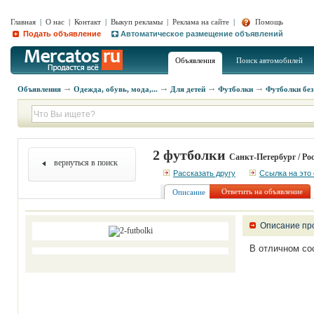
Главная
|
О нас
|
Контакт
|
Выкуп рекламы
|
Реклама на сайте
|
Помощь
Подать объявление
Автоматическое размещение объявлений
Объявления
Поиск автомобилей
Объявления
Одежда, обувь, мода,...
Для детей
Футболки
Футболки без
2 футболки
Санкт-Петербург / Ро
вернуться в поиск
Рассказать другу
Ссылка на это
Ответить на объявление
Описание
Описание пр
В отличном со