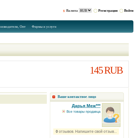
Валюта
Регистрация
Войти
оизводители, Опт
Фирмы и услуги
145 RUB
Ваше контактное лицо
Дарья Меж***
Все товары продавца
0
отзывов. Напишите свой отзыв...