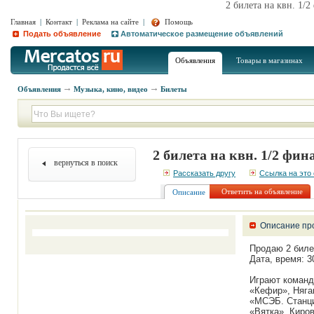
2 билета на квн. 1/
Главная
|
Контакт
|
Реклама на сайте
|
Помощь
Подать объявление
Автоматическое размещение объявлений
Объявления
Товары в магазинах
Объявления
Музыка, кино, видео
Билеты
2 билета на квн. 1/2 фин
вернуться в поиск
Рассказать другу
Ссылка на это
Ответить на объявление
Описание
Описание пр
Продаю 2 биле
Дата, время: 3
Играют команд
«Кефир», Няга
«МСЭБ. Станци
«Вятка», Киро