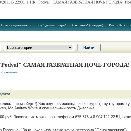
8/2011 В 22:00, в НК "Podval" САМАЯ РАЗВРАТНАЯ НОЧЬ ГОРОДА! Ир
Поиск недвижимости
Клуб деловых людей
Сэкономь!
(тендеры)
Рынок B2B: Пр
 НК "Podval" САМАЯ РАЗВРАТНАЯ НОЧЬ ГОРОДА
 объявление
одукта
оялись - произойдет!) Вас ждут: сумасшедшие конкурсы, гоу-гоу прямо у 
ven, Mc Andrew White и специальный гость Джессика!
00 руб. Заказать их можно по телефонам 675-575 и 8-904-122-22-51, зака
 Гагарина, 13а (в цокольном этаже клуба-ресторана "Одноклассники")