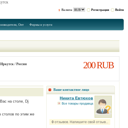
кутск
Валюта
Регистрация
Войти
оизводители, Опт
Фирмы и услуги
!
200 RUB
Иркутск / Россия
Ваше контактное лицо
Никита Евтюхов
Вас на столе, Dj
Все товары продавца
з столов по этим же
0
отзывов. Напишите свой отзыв...