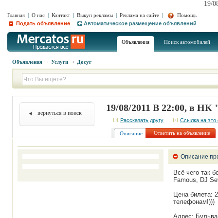
19/0
Главная
|
О нас
|
Контакт
|
Выкуп рекламы
|
Реклама на сайте
|
Помощь
Подать объявление
Автоматическое размещение объявлений
Объявления
Поиск автомобилей
Объявления
Услуги
Досуг
19/08/2011 В 22:00, в
вернуться в поиск
Рассказать другу
Ссылка на это
Ответить на объявление
Описание
Описание пр
Всё чего так б
Famous, DJ Se
Цена билета: 2
телефонам!)))
Адрес: Бульвар