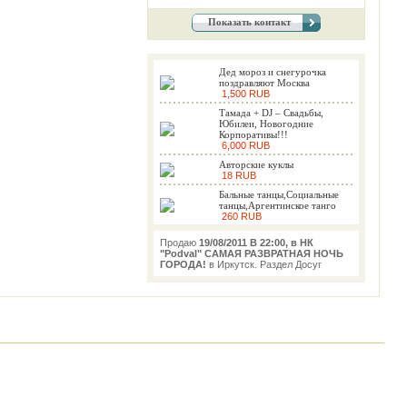
Показать контакт
Дед мороз и снегурочка
поздравляют Москва
1,500 RUB
Тамада + DJ – Свадьбы,
Юбилеи, Новогодние
Корпоративы!!!
6,000 RUB
Авторские куклы
18 RUB
Бальные танцы,Социальные
танцы,Аргентинское танго
260 RUB
Продаю
19/08/2011 В 22:00, в НК
"Podval" САМАЯ РАЗВРАТНАЯ НОЧЬ
ГОРОДА!
в Иркутск. Раздел Досуг