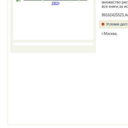
множество рис
все книги,за и
89162425523,А
Условия дост
г.Москва.