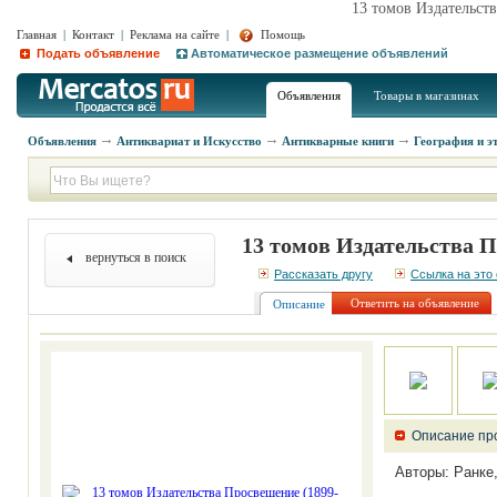
13 томов Издательст
Главная
|
Контакт
|
Реклама на сайте
|
Помощь
Подать объявление
Автоматическое размещение объявлений
Объявления
Товары в магазинах
Объявления
Антиквариат и Искусство
Антикварные книги
География и э
13 томов Издательства П
вернуться в поиск
Рассказать другу
Ссылка на это
Ответить на объявление
Описание
Описание пр
Авторы: Ранке