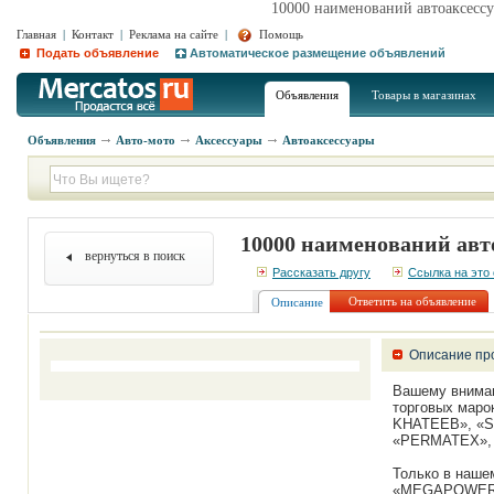
10000 наименований автоаксес
Главная
|
Контакт
|
Реклама на сайте
|
Помощь
Подать объявление
Автоматическое размещение объявлений
Объявления
Товары в магазинах
Объявления
Авто-мото
Аксессуары
Автоаксессуары
10000 наименований ав
вернуться в поиск
Рассказать другу
Ссылка на это
Ответить на объявление
Описание
Описание пр
Вашему вниман
торговых маро
KHATEEB», «S
«PERMATEX», 
Только в наше
«MEGAPOWER»