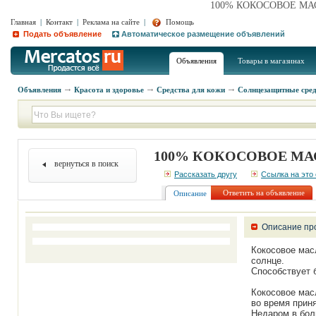
100% КОКОСОВОЕ МАСЛ
Главная
|
Контакт
|
Реклама на сайте
|
Помощь
Подать объявление
Автоматическое размещение объявлений
Объявления
Товары в магазинах
Объявления
Красота и здоровье
Средства для кожи
Солнцезащитные сред
100% КОКОСОВОЕ МАСЛ
вернуться в поиск
Рассказать другу
Ссылка на это
Ответить на объявление
Описание
Описание пр
Кокосовое масл
солнце.
Способствует 
Кокосовое мас
во время приня
Недаром в бол