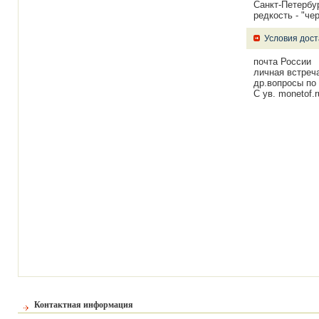
Санкт-Петербур
редкость - "че
Условия дост
почта России
личная встреча
др.вопросы по 
С ув. monetof.r
Контактная информация