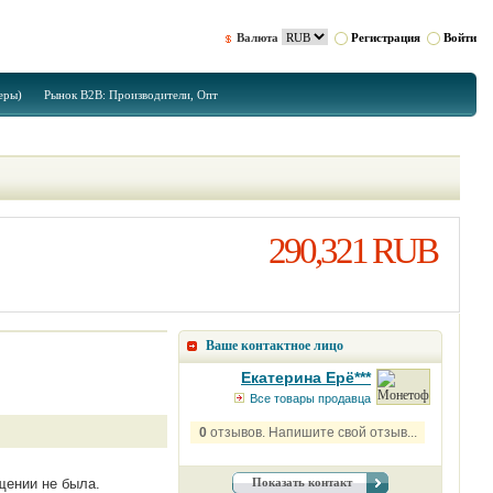
Валюта
Регистрация
Войти
еры)
Рынок B2B: Производители, Опт
290,321 RUB
Ваше контактное лицо
Екатерина Ерё***
Все товары продавца
0
отзывов. Напишите свой отзыв...
щении не была.
Показать контакт