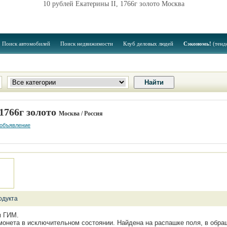
10 рублей Екатерины II, 1766г золото Москва
Поиск автомобилей
Поиск недвижимости
Клуб деловых людей
Сэкономь!
(тенд
 1766г золото
Москва / Россия
 объявление
одукта
м ГИМ.
онета в исключительном состоянии. Найдена на распашке поля, в обра