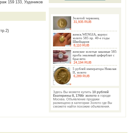
ираж 159 133, Уздеников
Золотой червонец
31,935 RUB
тр.2)
женск.WENGIA, корпус
золото 585 пр. 40-е годы
Швейцария
8,110 RUB
женские золотые заказные 585
проба эмалевый циферблат с
браслето
24,194 RUB
5 рублей императора Николая
II, золото
6,289 RUB
Здесь Вы можете купить
10 рублей
Екатерины II, 1766г золото
в городе
Москва. Объявление продажи
размещено в категории Золото где Вы
сможете найти похожие объявления.