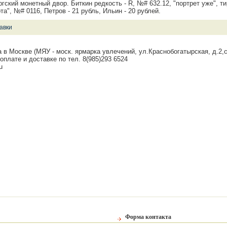
гский монетный двор. Биткин редкость - R, №# 632.12, "портрет уже", т
рта", №# 0116, Петров - 21 рубль, Ильин - 20 рублей.
авки
 в Москве (МЯУ - моск. ярмарка увлечений, ул.Краснобогатырская, д.2,с
оплате и доставке по тел. 8(985)293 6524
u
Форма контакта