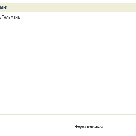
авки
а Тельмана
Форма контакта