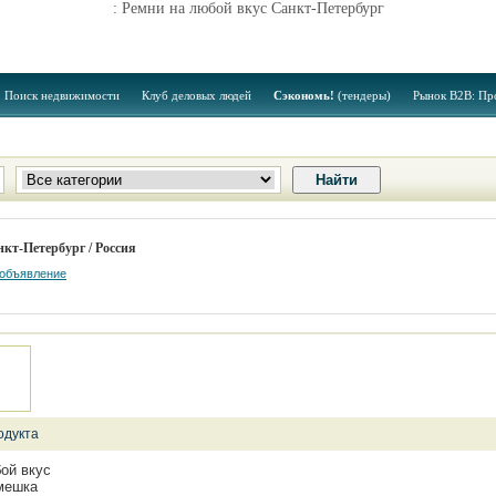
: Ремни на любой вкус Санкт-Петербург
Поиск недвижимости
Клуб деловых людей
Сэкономь!
(тендеры)
Рынок B2B: Пр
кт-Петербург / Россия
 объявление
одукта
ой вкус
емешка