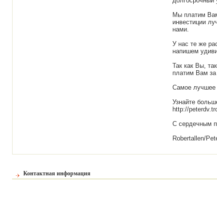
долгосрочный 
Мы платим Вам
инвестиции лу
нами.
У нас те же р
напишем удиви
Так как Вы, та
платим Вам за
Самое лучшее 
Узнайте больш
http://peterdv.t
С сердечным 
Robertallen/Pet
Контактная информация