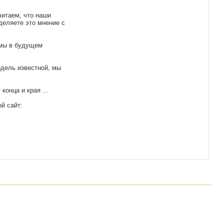
читаем, что наши
деляете это мнение с
 мы в будущем
одель известной, мы
онца и края ...
й сайт: