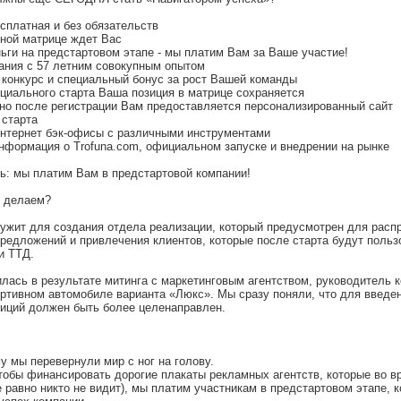
сплатная и без обязательств
йной матрице ждет Вас
ньги на предстартовом этапе - мы платим Вам за Ваше участие!
ания с 57 летним совокупным опытом
конкурс и специальный бонус за рост Вашей команды
циального старта Ваша позиция в матрице сохраняется
но после регистрации Вам предоставляется персонализированный сайт
 старта
нтернет бэк-офисы с различными инструментами
нформация о Trofuna.com, официальном запуске и внедрении на рынке
ь: мы платим Вам в предстартовой компании!
о делаем?
лужит для создания отдела реализации, который предусмотрен для расп
редложений и привлечения клиентов, которые после старта будут польз
и ТТД.
лась в результате митинга с маркетинговым агентством, руководитель к
ртивном автомобиле варианта «Люкс». Мы сразу поняли, что для введен
иций должен быть более целенаправлен.
у мы перевернули мир с ног на голову.
чтобы финансировать дорогие плакаты рекламных агентств, которые во 
е равно никто не видит), мы платим участникам в предстартовом этапе,