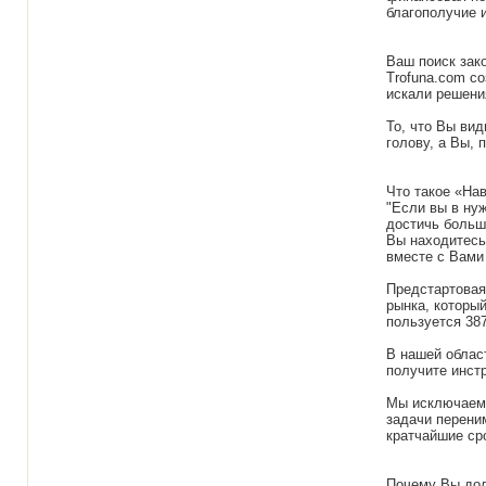
благополучие 
Ваш поиск зак
Trofuna.com с
искали решени
То, что Вы вид
голову, а Вы, 
Что такое «На
"Если вы в ну
достичь больш
Вы находитесь
вместе с Вами
Предстартовая
рынка, который
пользуется 387
В нашей облас
получите инст
Мы исключаем 
задачи переним
кратчайшие ср
Почему Вы до