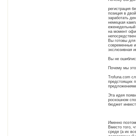
регистрация бе
позиция в дво
заработать де
немецкая камп
еженедельный 
на момент офи
непосредствен
Вы готовы для
современные и
экслюзивная и
Вы не ошиблис
Почему мы эт
Trofuna.com с
предстоящих п
предложениям
Эта идея появи
роскошном спо
бюджет инвест
Именно поэтом
Вместо того, 
среде (а их вс