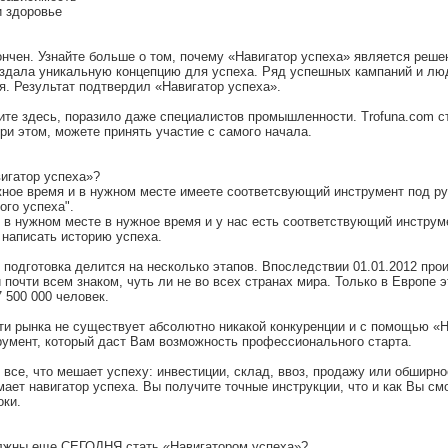
и здоровье
ончен. Узнайте больше о том, почему «Навигатор успеха» является реше
оздала уникальную концепцию для успеха. Ряд успешных кампаний и л
я. Результат подтвердил «Навигатор успеха».
ите здесь, поразило даже специалистов промышленности. Trofuna.com ст
при этом, можете принять участие с самого начала.
вигатор успеха»?
жное время и в нужном месте имеете соответсвующий инструмент под ру
ого успеха".
 в нужном месте в нужное время и у нас есть соответствующий инструм
 написать историю успеха.
 подготовка делится на несколько этапов. Впоследствии 01.01.2012 про
 почти всем знаком, чуть ли не во всех странах мира. Только в Европе 
 500 000 человек.
ти рынка не существует абсолютно никакой конкуренции и с помощью «
румент, который даст Вам возможность профессионального старта.
все, что мешает успеху: инвестиции, склад, ввоз, продажу или обширно
ает навигатор успеха. Вы получите точные инструкции, что и как Вы см
оки.
лжны еще СЕГОДНЯ стать «Навигатором успеха»?