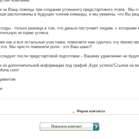
успех компании.
 за Вашу помощь при создании успешного предстартового этапа . Мы с
чше расположены в будущих членов команды, и мы уверены, что Вы раз
асходы - только разница в том, что деньги поступают людям, с которыми
тельную историю успеха.
кже как и все остальные участники, помогаете нам сделать эту бизнес-м
 это. Мы просто поменяли роли - это Ваш шанс!!
следует после предстартовой подготовки – Вашему удивлению не будет к
е из дополнительной информации под графой „Курс успеха“Ссылка на мо
rofuna.com/
приветом
er
Форма контакта
Показать контакт