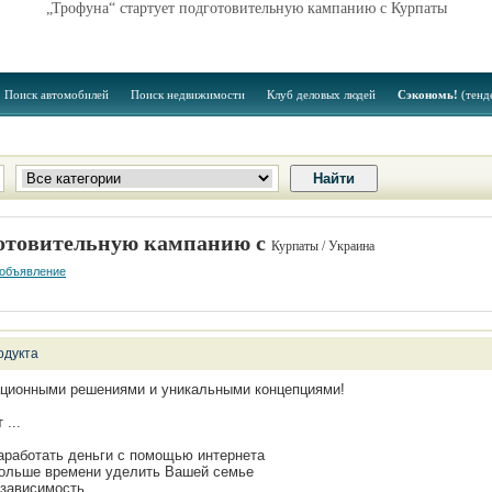
„Трофуна“ стартует подготовительную кампанию с Курпаты
Поиск автомобилей
Поиск недвижимости
Клуб деловых людей
Сэкономь!
(тенд
готовительную кампанию с
Курпаты / Украина
 объявление
одукта
ционными решениями и уникальными концепциями!
 ...
аработать деньги с помощью интернета
ольше времени уделить Вашей семье
зависимость