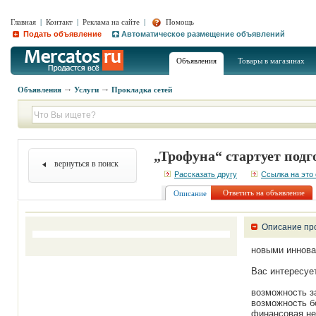
Главная
|
Контакт
|
Реклама на сайте
|
Помощь
Подать объявление
Автоматическое размещение объявлений
Объявления
Товары в магазинах
Объявления
Услуги
Прокладка сетей
„Трофуна“ стартует под
вернуться в поиск
Рассказать другу
Ссылка на это
Ответить на объявление
Описание
Описание пр
новыми иннова
Вас интересует
возможность з
возможность б
финансовая не