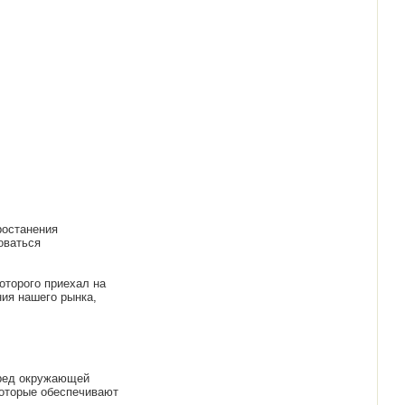
ростанения
оваться
оторого приехал на
ия нашего рынка,
вред окружающей
 которые обеспечивают