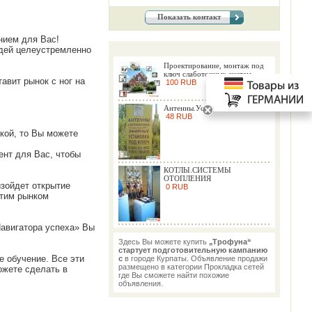
Показать контакт
нием для Вас!
юдей целеустремленно
Проектирование, монтаж под
ключ слаботочных систем
авит рынок с ног на
100 RUB
Антенны.Установка.Ремонт
48 RUB
кой, то Вы можете
ент для Вас, чтобы
КОТЛЫ.СИСТЕМЫ
ОТОПЛЕНИЯ
изойдет открытие
0 RUB
этим рынком
Навигатора успеха» Вы
Здесь Вы можете купить
„Трофуна“
стартует подготовительную кампанию
е обучение. Все эти
с
в городе Курпаты. Объявление продажи
размещено в категории Прокладка сетей
ожете сделать в
где Вы сможете найти похожие
объявления.