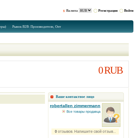
Валюта
Регистрация
Войти
еры)
Рынок B2B: Производители, Опт
0 RUB
Ваше контактное лицо
robertallen zimmermann
Все товары продавца
0
отзывов. Напишите свой отзыв...