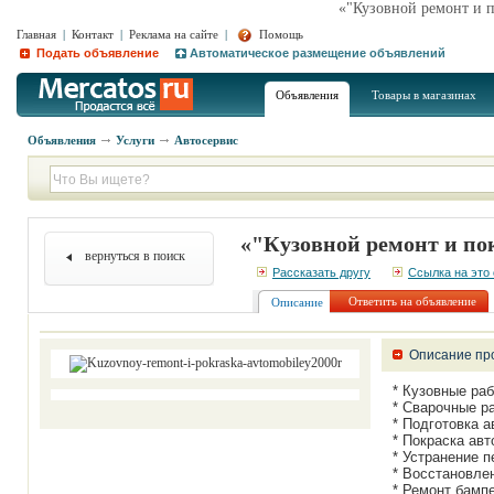
«"Кузовной ремонт и 
Главная
|
Контакт
|
Реклама на сайте
|
Помощь
Подать объявление
Автоматическое размещение объявлений
Объявления
Товары в магазинах
Объявления
Услуги
Автосервис
«"Кузовной ремонт и по
вернуться в поиск
Рассказать другу
Ссылка на это
Ответить на объявление
Описание
Описание пр
* Кузовные ра
* Сварочные р
* Подготовка а
* Покраска ав
* Устранение п
* Восстановлен
* Ремонт бамп