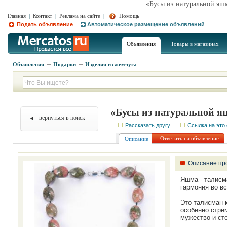
«Бусы из натуральной яш
Главная
|
Контакт
|
Реклама на сайте
|
Помощь
Подать объявление
Автоматическое размещение объявлений
Объявления
Товары в магазинах
Объявления
Подарки
Изделия из жемчуга
«Бусы из натуральной я
вернуться в поиск
Рассказать другу
Ссылка на это
Ответить на объявление
Описание
Описание пр
Яшма - талисма
гармония во вс
Это талисман 
особенно стре
мужество и сто