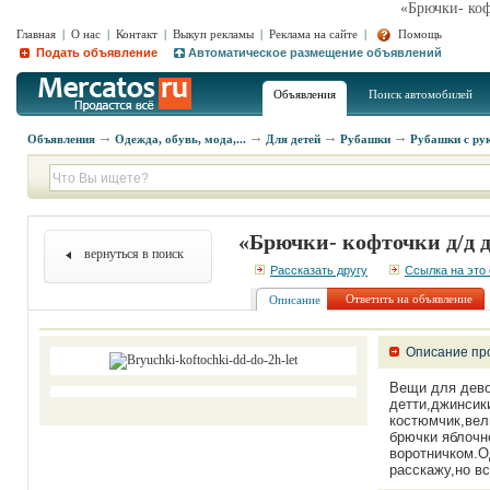
«Брючки- коф
Главная
|
О нас
|
Контакт
|
Выкуп рекламы
|
Реклама на сайте
|
Помощь
Подать объявление
Автоматическое размещение объявлений
Объявления
Поиск автомобилей
Объявления
Одежда, обувь, мода,...
Для детей
Рубашки
Рубашки с ру
«Брючки- кофточки д/д д
вернуться в поиск
Рассказать другу
Ссылка на это
Ответить на объявление
Описание
Описание пр
Вещи для девоч
детти,джинсик
костюмчик,вел
брючки яблочн
воротничком.О
расскажу,но в