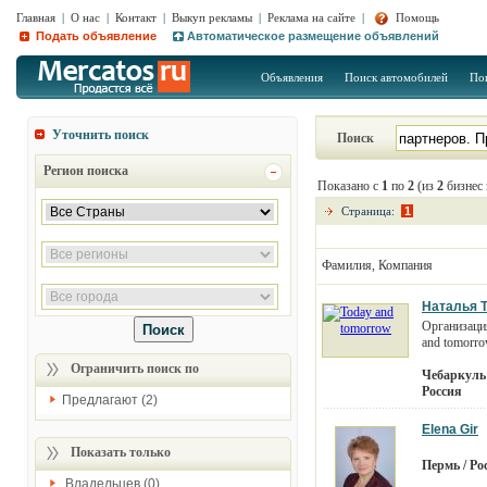
Главная
|
О нас
|
Контакт
|
Выкуп рекламы
|
Реклама на сайте
|
Помощь
Подать объявление
Автоматическое размещение объявлений
Объявления
Поиск автомобилей
По
Уточнить поиск
Поиск
Регион поиска
Показано с
1
по
2
(из
2
бизнес 
Страница:
1
Фамилия, Компания
Наталья Т
Организаци
and tomorr
Ограничить поиск по
Чебаркуль 
Россия
Предлагают (2)
Elena Gir
Показать только
Пермь / Ро
Владельцев (0)