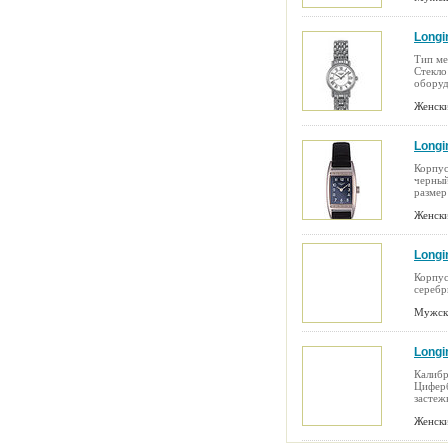
Longi
Тип ме
Стекло
оборуд
Женски
Longi
Корпус
черный
размер 
Женски
Longi
Корпус
серебр
Мужск
Longi
Калибр
Циферб
застеж
Женски