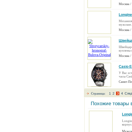
Москва /
Longine
Механизм
мужские.
Москва /
Швейца
Швейцарс
куплены 
Москва /
Casio E
У Вас ес
часы Cas
Санкт-Пе
Страница:
1
2
3
4
Сле
Похожие товары 
Longi
Longin
корпус
Мужск