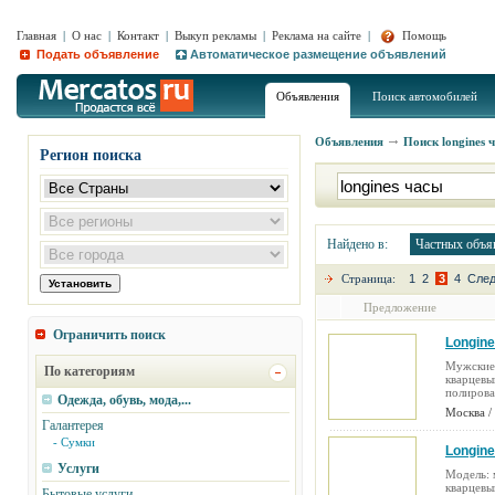
Главная
|
О нас
|
Контакт
|
Выкуп рекламы
|
Реклама на сайте
|
Помощь
Подать объявление
Автоматическое размещение объявлений
Объявления
Поиск автомобилей
Объявления
Поиск
longines 
Регион поиска
Найдено в:
Частных объя
Страница:
1
2
3
4
Сле
Предложение
Ограничить поиск
Longine
Мужские 
По категориям
кварцевы
полирова
Одежда, обувь, мода,...
Москва /
Галантерея
- Сумки
Longin
Услуги
Модель: 
кварцевы
Бытовые услуги