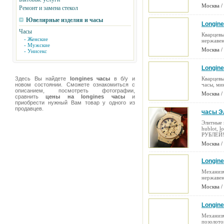
Москва /
Ремонт и замена стекол
Ювелирные изделия и часы
Longine
Часы
Кварцевы
- Женские
нержавею
- Мужские
Москва /
- Унисекс
Longine
Здесь Вы найдете
longines часы
в б/у и
Кварцевы
новом состоянии. Сможете ознакомиться с
часы, ми
описанием, посмотреть фотографии,
Москва /
сравнить
цены на longines часы
и
приобрести нужный Вам товар у одного из
продавцев.
часы Э
Элитные к
hublot, l
РУБЛЕЙ!
Москва /
Longine
Механизм
нержавею
Москва /
Longine
Механизм
позолото