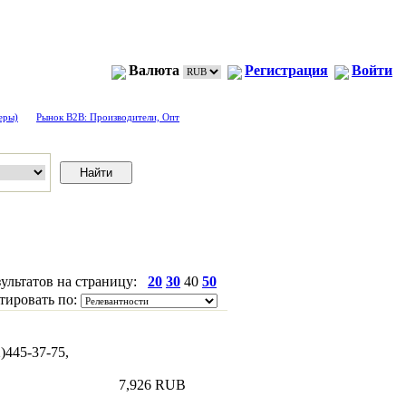
Валюта
Регистрация
Войти
еры)
Рынок B2B: Производители, Опт
зультатов на страницу:
20
30
40
50
тировать по:
445-37-75,
7,926 RUB