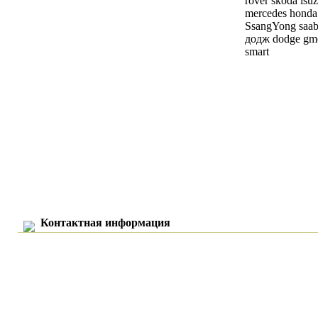
rover skoda isuz
mercedes honda 
SsangYong saab 
додж dodge gmc
smart
Контактная информация