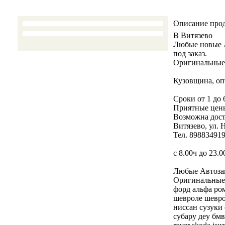
Описание про
В Витязево
Любые новые А
под заказ.
Оригинальные 
Кузовщина, опт
Сроки от 1 до 
Приятные цены
Возможна дост
Витязево, ул. 
Тел. 89883491
с 8.00ч до 23.0
Любые Автозап
Оригинальные 
форд альфа ром
шевроле шевро
ниссан сузуки 
субару деу бмв