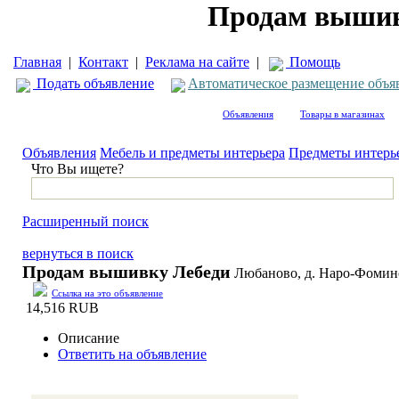
Продам вышив
Главная
|
Контакт
|
Реклама на сайте
|
Помощь
Подать объявление
Автоматическое размещение объя
Объявления
Товары в магазинах
Объявления
Мебель и предметы интерьера
Предметы интерь
Что Вы ищете?
Расширенный поиск
вернуться в поиск
Продам вышивку Лебеди
Любаново, д. Наро-Фоминс
Ссылка на это объявление
14,516 RUB
Описание
Ответить на объявление