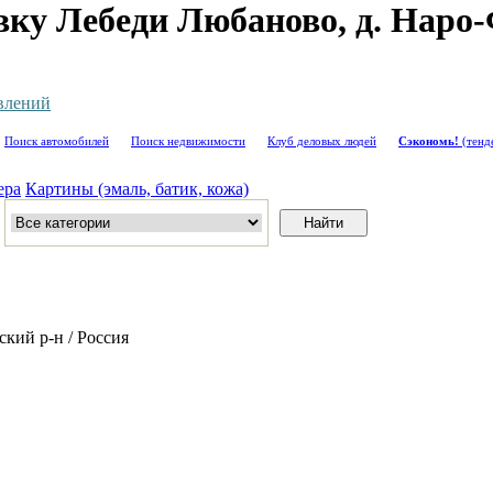
ку Лебеди Любаново, д. Наро-
влений
Поиск автомобилей
Поиск недвижимости
Клуб деловых людей
Сэкономь!
(тенд
ера
Картины (эмаль, батик, кожа)
кий р-н / Россия