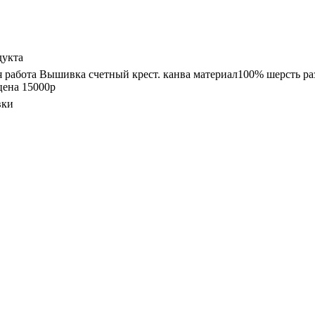
дукта
я работа Вышивка счетный крест. канва материал100% шерсть ра
цена 15000р
вки