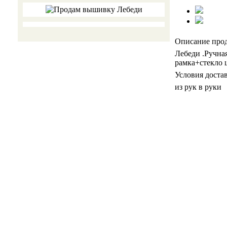
Описание про
Лебеди .Ручна
рамка+стекло 
Условия доста
из рук в руки