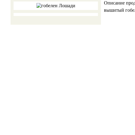
Описание про
вышитый гобел