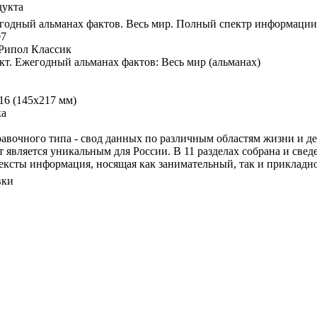
дукта
егодный альманах фактов. Весь мир. Полный спектр информации 
07
 Рипол Классик
акт. Ежегодный альманах фактов: Весь мир (альманах)
16 (145х217 мм)
ка
авочного типа - свод данных по различным областям жизни и де
 является уникальным для России. В 11 разделах собрана и свед
ексты информация, носящая как занимательный, так и прикладно
вки