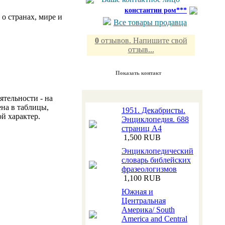
константин ром***
о странах, мире и
Все товары продавца
0
отзывов. Напишите свой
отзыв...
Показать контакт
ятельности - на
ена в таблицы,
1951. Декабристы.
й характер.
Энциклопедия. 688
страниц А4
1,500 RUB
Энциклопедический
словарь библейских
фразеологизмов
1,100 RUB
Южная и
Центральная
Америка/ South
America and Central