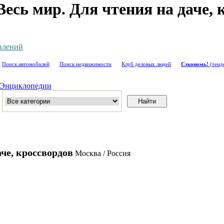
есь мир. Для чтения на даче,
влений
Поиск автомобилей
Поиск недвижимости
Клуб деловых людей
Сэкономь!
(тенд
Энциклопедии
че, кроссвордов
Москва / Россия