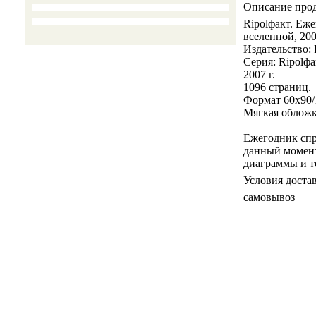
Описание про
Ripolфакт. Еж
вселенной, 20
Издательство:
Серия: Ripolф
2007 г.
1096 страниц.
Формат 60x90/
Мягкая облож
Ежегодник спр
данный момент
диаграммы и т
Условия доста
самовывоз