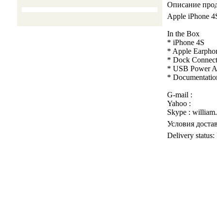
Описание про
Apple iPhone 
In the Box
* iPhone 4S
* Apple Earpho
* Dock Connect
* USB Power A
* Documentatio
G-mail :
Yahoo :
Skype : william
Условия доста
Delivery statu