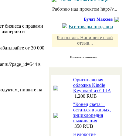
Работаю над проектом http://v...
Булат Максеев
т бизнеса с правами
Все товары продавца
ю империю и
0
отзывов. Напишите свой
отзыв...
абатывайте от 30 000
Показать контакт
r.ru/?page_id=544 в
Оригинальная
обложка Kindle
родуктам, пишите на
Keyboard из США
1,200 RUB
"Конец света" -
остаться в живых,
энциклопедия
выживания
350 RUB
Недорогие