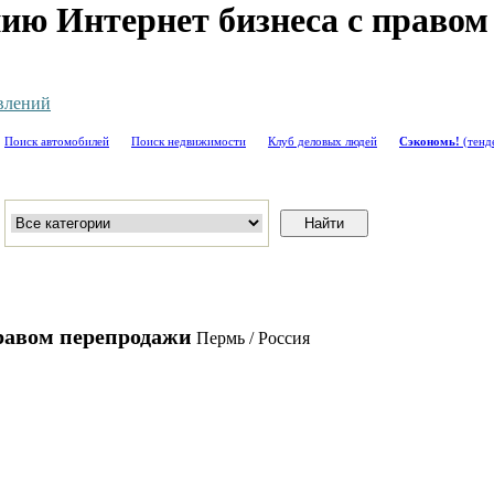
анию Интернет бизнеса с право
влений
Поиск автомобилей
Поиск недвижимости
Клуб деловых людей
Сэкономь!
(тенд
правом перепродажи
Пермь / Россия