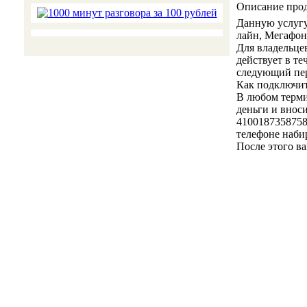
Описание про
Данную услугу
лайн, Мегафон
Для владельце
действует в т
следующий пер
Как подключит
В любом терми
деньги и вноси
41001873587588
телефоне набир
После этого в