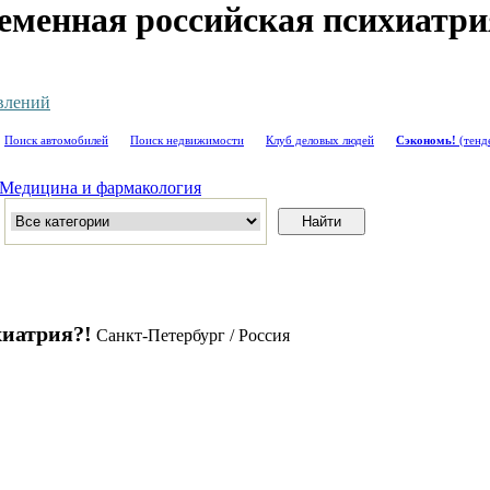
ременная российская психиатри
влений
Поиск автомобилей
Поиск недвижимости
Клуб деловых людей
Сэкономь!
(тенд
Медицина и фармакология
хиатрия?!
Санкт-Петербург / Россия