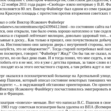
 22 ноября 2011 года радио «Свобода» взяло интервью у В.И. Фан
исполняется 80 лет. Виктор Файнберг был одним из семи гражд
. на Красную площадь с протестом против вторжения советских т
азал о себе Виктор Исакович Файнберг
odanews.rucontenttranscript24399412.html - по состоянию сайта на 
лся, они открыли, там было очень хорошо натоплено и там сидел
рожиха и старший лейтенант милиции, довольно здоровый тип... 
ьяные в доску... Как только я пришел, они почувствовали добычу
ала. Инстинктивно они заперли дверь с внутренней стороны, хот
жалуйста, это не общежитие?''. Тогда старлей потребовал мой па
он посмотрел, говорит: ''Файнберг? Жид?'' Он бы так не сказал, н
угих, но он был дико пьян. И я тогда понял, что мне сидеть, и м
побить его я не мог, это я уже с детства привык, за такое слово я
 посадят из-за этого несчастного старлея, а там ребята ждут и лис
рг оказался в психиатрической больнице на Арсенальной улице, 
мир Пшизов, который описал состояние некоторых тамошних че
иденте: «... в окружающей обстановке ориентирован. Он ориенти
Виктору Исаковичу Фанйбергу посчастливилось эмигрировать в 
ии и Франции.
хиатрам «повезло» меньше. Вот что написал В.С. Пшизов в сво
В 1983 году советская психиатрия была удалена из ВПА (Всемир