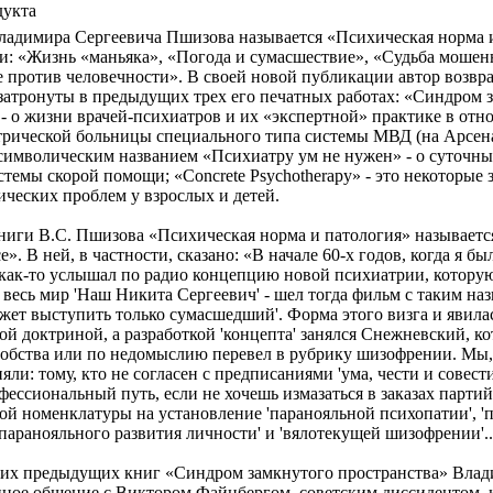
дукта
ладимира Сергеевича Пшизова называется «Психическая норма и
и: «Жизнь «маньяка», «Погода и сумасшествие», «Судьба мошен
 против человечности». В своей новой публикации автор возвра
затронуты в предыдущих трех его печатных работах: «Синдром 
 - о жизни врачей-психиатров и их «экспертной» практике в от
трической больницы специального типа системы МВД (на Арсена
 символическим названием «Психиатру ум не нужен» - о суточн
темы скорой помощи; «Concrete Psychotherapy» - это некоторые 
ических проблем у взрослых и детей.
книги В.С. Пшизова «Психическая норма и патология» называетс
е». В ней, в частности, сказано: «В начале 60-х годов, когда я б
 как-то услышал по радио концепцию новой психиатрии, котору
весь мир 'Наш Никита Сергеевич' - шел тогда фильм с таким наз
жет выступить только сумасшедший'. Форма этого визга и явила
ой доктриной, а разработкой 'концепта' занялся Снежневский, к
добства или по недомыслию перевел в рубрику шизофрении. Мы
няли: тому, кто не согласен с предписаниями 'ума, чести и совест
ессиональный путь, если не хочешь измазаться в заказах парти
ой номенклатуры на установление 'паранояльной психопатии', '
паранояльного развития личности' и 'вялотекущей шизофрении'..
оих предыдущих книг «Синдром замкнутого пространства» Вла
ное общение с Виктором Файнбергом, советским диссидентом, к