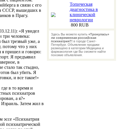
Топическая
йберга в связи с его
диагностика в
ан СССР, вышедших в
клинической
анков в Прагу.
неврологии
800 RUB
03.12.11): «Я увидел
Здесь Вы можете купить
«Тронулась»
и три человека:
ли современная российская
я был трезвый уже, а
психиатрия?!
в городе Санкт-
Петербург. Объявление продажи
, потому что у них
размещено в категории Медицина и
я я пришел и говорю:
фармакология где Вы сможете найти
похожие объявления.
спорт. Я предъявил
аверное, в
не стало так стыдно,
 готов был убить. Я
товки, и все такое!»
где в то время и
стных психиатров
рован, а я?»
Израиль. Затем жил в
ем эссе «Психиатрия
ной психиатрической