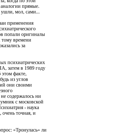
ы, когда по этой
 аналогии прямые.
ушли, мол, сами...
учаи применения
сихиатрического
тов попали оригиналы
К тому времени
казались за
чных психиатрических
А, затем в 1989 году
 этом факте,
будь из углов
ий они своими
езного
 не содержалось ни
 умник с московской
Психиатрия - наука
 очень точная, и
прос: «Тронулась» ли