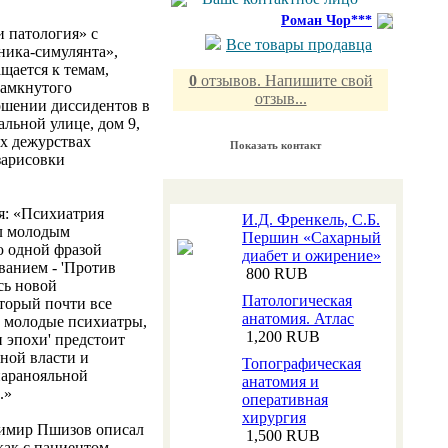
Роман Чор***
 патология» с
Все товары продавца
ника-симулянта»,
щается к темам,
0
отзывов. Напишите свой
замкнутого
отзыв...
ношении диссидентов в
льной улице, дом 9,
ых дежурствах
Показать контакт
зарисовки
я: «Психиатрия
И.Д. Френкель, С.Б.
ыл молодым
Першин «Сахарный
ю одной фразой
диабет и ожирение»
ванием - 'Против
800 RUB
сь новой
Патологическая
оторый почти все
анатомия. Атлас
, молодые психиатры,
1,200 RUB
и эпохи' предстоит
йной власти и
Топографическая
паранояльной
анатомия и
.»
оперативная
хирургия
димир Пшизов описал
1,500 RUB
ак с пациентом.