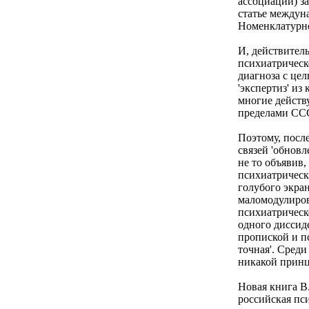
ассоциации) за
статье междун
Номенклатурно
И, действитель
психиатрическ
диагноза с це
'экспертиз' и
многие действ
пределами СС
Поэтому, посл
связей 'обнов
не то объявив,
психиатрически
голубого экр
маломодулиров
психиатрическ
одного диссиде
пропиской и пс
точная'. Среди
никакой принц
Новая книга В
российская пс