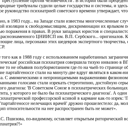
 'преступление против человечности'. В истории были прецедент
ародные трибуналы судили целые государства и системы, и здесь
е руководство психиатрией советского времени утверждает, что 
но, в 1983 году... на Западе стали известны многочисленные сл
ой изоляции к свободомыслящим, дискриминации их ярлыком п
лью поражения в правах. В руки западных юристов и специалис
з краснознаменного ЦНИИСП им. В.П. Сербского... оригиналов. 
ующие лица, персонажи этих шедевров экспертного творчества, о
СР.
е того как в 1988 году с использованием наработанных заграни
ленческая' российская психиатрия совершила тихую инвазию в ВП
 не то не объявив полубормотанием где-то на чьей-то странице об
е партайгеноссе стали на минуту-две вдруг являться в каком-ни
ана. С амимическими и непроницаемыми выражениями физионом
анными голосами стали изрекать стереотипию, достойную серь
ого диагноза: 'В Советском Союзе в психиатрических больницах
нта, у которого не было бы психиатрического диагноза'. А один
ихиатрической профессорской ксивой в кармане как-то изрек: '
 'партайгеноссе нелечащих врачей' дружно прошелестело: да, мол,
ип относительности на нее распространен быть не может».
.С. Пшизова, по-видимому, оставляет открытым риторический во
ихиатрия?!»