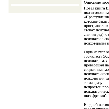
Описание про
Новая книга В
подзаголовкам
«Преступление
которые были 
пространства»
стенах психиа
Ленинград); с
психиатров сис
психотерапевт
Одна из глав 
тронулась? Эсс
психиатром, я
проверещал на 
социализма мо
психиатрическ
психозы для у
тогда сразу по
непростой проф
психиатрическ
шизофрении', '
В одной из св
свое вынужден