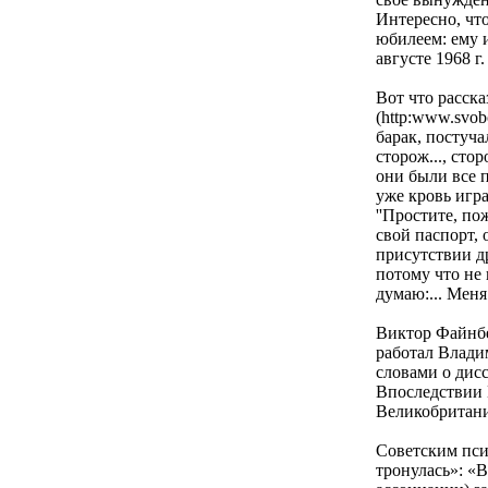
Интересно, что
юбилеем: ему 
августе 1968 г
Вот что расск
(http:www.svob
барак, постуча
сторож..., сто
они были все п
уже кровь игр
''Простите, по
свой паспорт, 
присутствии др
потому что не 
думаю:... Меня
Виктор Файнбе
работал Влади
словами о дисс
Впоследствии 
Великобритан
Советским пси
тронулась»: «