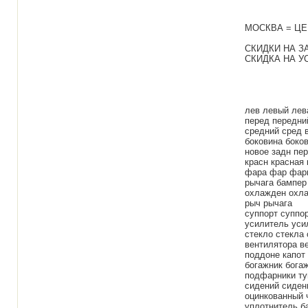
МОСКВА = ЦЕ
СКИДКИ НА З
СКИДКА НА УС
лев левый лева
перед передни
средний сред 
боковина боков
новое задн пе
красн красная
фара фар фары
рычага бампер
охлажден охла
рыч рычага
суппорт суппо
усилитель уси
стекло стекла
вентилятора в
поддоне капот
богажник бога
подфарники ту
сидений сидени
оцинкованный 
уплотнитель ба