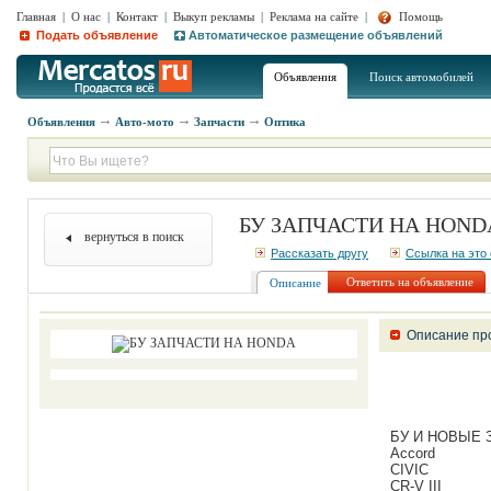
Главная
|
О нас
|
Контакт
|
Выкуп рекламы
|
Реклама на сайте
|
Помощь
Подать объявление
Автоматическое размещение объявлений
Объявления
Поиск автомобилей
Объявления
Авто-мото
Запчасти
Оптика
БУ ЗАПЧАСТИ НА HON
вернуться в поиск
Рассказать другу
Ссылка на это
Ответить на объявление
Описание
Описание пр
БУ И НОВЫЕ 
Accord
CIVIC
CR-V III