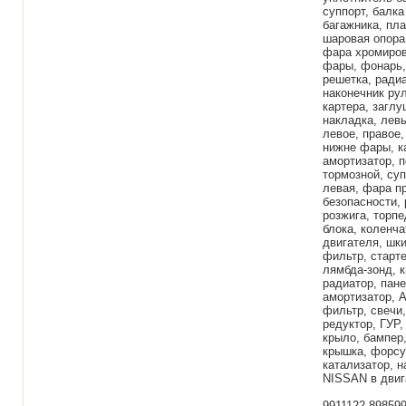
суппорт, балка
багажника, пла
шаровая опора
фара хромиров
фары, фонарь,
решетка, ради
наконечник рул
картера, заглу
накладка, левы
левое, правое,
нижне фары, ка
амортизатор, п
тормозной, су
левая, фара п
безопасности, 
розжига, торпе
блока, коленч
двигателя, шки
фильтр, старте
лямбда-зонд, к
радиатор, пане
амортизатор, А
фильтр, свечи
редуктор, ГУР,
крыло, бампер,
крышка, форсун
катализатор, н
NISSAN в двига
9911122 89859