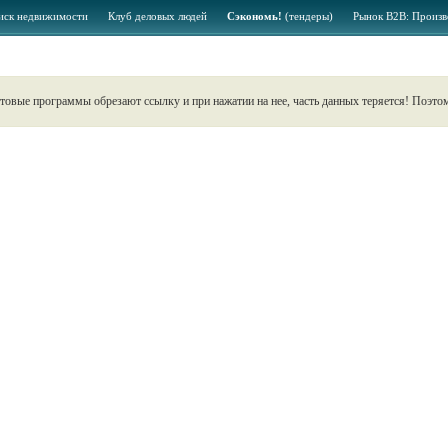
иск недвижимости
Клуб деловых людей
Сэкономь!
(тендеры)
Рынок B2B: Произв
чтовые программы обрезают ссылку и при нажатии на нее, часть данных теряется! Поэт