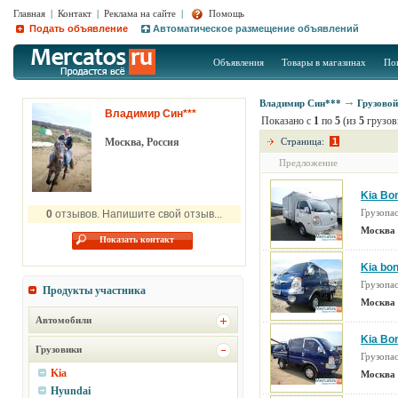
Главная
|
Контакт
|
Реклама на сайте
|
Помощь
Подать объявление
Автоматическое размещение объявлений
Объявления
Товары в магазинах
По
Владимир Син***
Грузовой
Владимир Син***
Показано с
1
по
5
(из
5
грузов
Москва, Россия
Страница:
1
Предложение
Kia Bo
Грузопа
0
отзывов. Напишите свой отзыв...
Москва 
Показать контакт
Kia bo
Грузопа
Продукты участника
Москва 
Автомобили
Kia Bo
Грузовики
Грузопа
Kia
Москва 
Hyundai