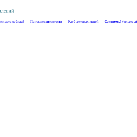
влений
иск автомобилей
Поиск недвижимости
Клуб деловых людей
Сэкономь!
(тендеры)