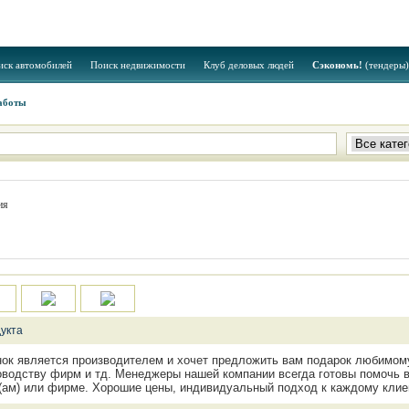
иск автомобилей
Поиск недвижимости
Клуб деловых людей
Сэкономь!
(тендеры)
аботы
ия
укта
ок является производителем и хочет предложить вам подарок любимому
оводству фирм и тд. Менеджеры нашей компании всегда готовы помочь 
(ам) или фирме. Хорошие цены, индивидуальный подход к каждому клие