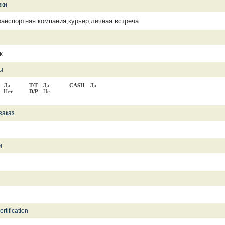
вки
ранспортная компания,курьер,личная встреча
к
ы
- Да
T/T
- Да
CASH
- Да
- Нет
D/P
- Нет
заказ
и
rtification