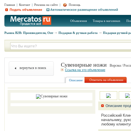
Главная
|
Контакт
|
Реклама на сайте
|
Помощь
Подать объявление
Автоматическое размещение объявлений
Объявления
Товары в магазинах
По
Рынок B2B: Производители, Опт
Подарки & ручная работа
Подарки ручной р
Сувенирные ножи
Ворсма / Росс
вернуться в поиск
Ссылка на это объявление
Ответить на объявление
Описание
Описание прод
Российский Клин
начальнику, рук
любому клиенту