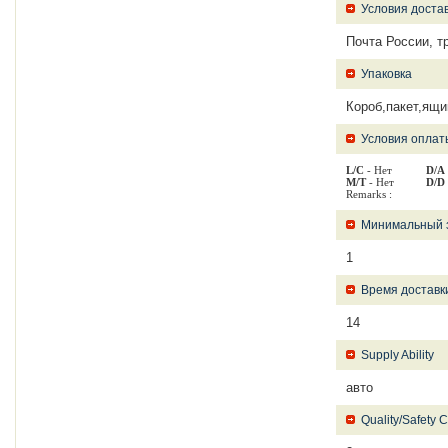
Условия доста
Почта России, т
Упаковка
Короб,пакет,ящи
Условия оплат
L/C
- Нет
D/A
M/T
- Нет
D/D
Remarks :
Минимальный 
1
Время доставк
14
Supply Ability
авто
Quality/Safety Ce