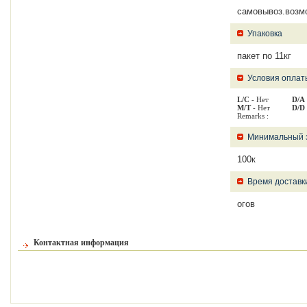
самовывоз.возм
Упаковка
пакет по 11кг
Условия оплат
L/C
- Нет
D/A
M/T
- Нет
D/D
Remarks :
Минимальный 
100к
Время доставк
огов
Контактная информация