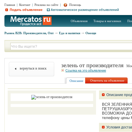
Главная
|
Контакт
|
Реклама на сайте
|
Помощь
Подать объявление
Автоматическое размещение объявлений
Объявления
Товары в магазинах
По
Рынок B2B: Производители, Опт
Еда и напитки
Овощи
зелень от производителя
Мос
вернуться в поиск
Ссылка на это объявление
Ответить на объявление
Описание
Описание прод
ВСЯ ЗЕЛЕННАЯ 
ПЕТРУШКА50РУ
ВОЗМОЖНА ДОСТ
телефону цен
Условия доста