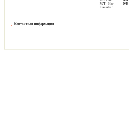
L/C
- Нет
D/A
M/T
- Нет
D/D
Remarks :
Контактная информация