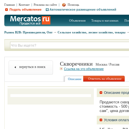
Главная
|
Контакт
|
Реклама на сайте
|
Помощь
Подать объявление
Автоматическое размещение объявлений
Объявления
Товары в магазинах
По
Рынок B2B: Производители, Опт
Сельское хозяйство, лесное хозяйство, товары
Скворечники
Москва / Россия
вернуться в поиск
Ссылка на это объявление
Ответить на объявление
Описание
Описание прод
Продаются сквор
стоимость - 500
сам", цена дого
Условия оплат