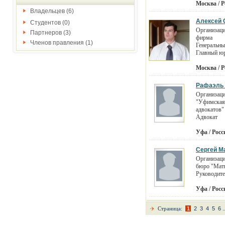
Москва / Р
Владельцев (6)
Алексей 
Студентов (0)
Организац
Партнеров (3)
фирма
Членов правления (1)
Генеральны
Главный ю
Москва / Р
Рафаэль
Организац
"Уфимская
адвокатов"
Адвокат
Уфа / Росс
Сергей М
Организаци
бюро "Матв
Руководите
Уфа / Росс
Страница:
1
2
3
4
5
6
.