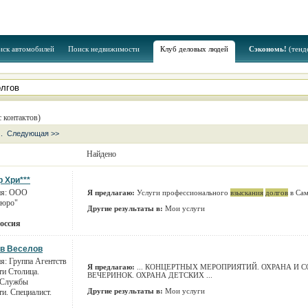
иск автомобилей
Поиск недвижимости
Клуб деловых людей
Сэкономь!
(тенд
 контактов)
..
Следующая >>
Найдено
 Хри***
ия: ООО
Я предлагаю:
Услуги профессионального
взыскания
долгов
в Сам
Бюро"
Другие результаты в:
Мои услуги
Россия
в Веселов
я: Группа Агентств
Я предлагаю:
... КОНЦЕРТНЫХ МЕРОПРИЯТИЙ. ОХРАНА И
ти Столица.
ВЕЧЕРИНОК. ОХРАНА ДЕТСКИХ ...
 Службы
Другие результаты в:
Мои услуги
ти. Специалист.