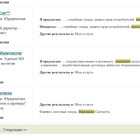
оссия
Сок***
ия: Юридическая
Я предлагаю:
... , семейные споры, защита прав потребителей,
вз
Интересы:
... , семейные споры, защита прав потребителей,
взыск
й директор -
рист
Другие результаты в:
Мои услуги
оссия
 Ишмуратов
ия: Адвокат НО
Я предлагаю:
... спорам (выселение и вселение); -
взыскание
недос
 коллегия
-узаконение ... недействительным договора займа (по безденежно
Другие результаты в:
Мои услуги
ия
атвеев
я: Юридическое
еев и партнеры"
Другие результаты в:
Мои услуги
ль
Статус:
алоговые споры.
Взыскание
Смотреть
ия
..
Следующая >>