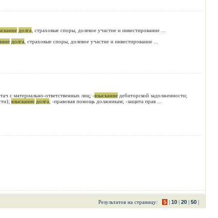
ыскание
долга
, страховые споры, долевое участие и инвестирование ...
ание
долга
, страховые споры, долевое участие и инвестирование ...
тач с материально-ответственных лиц; -
взыскание
дебиторской задолженности;
сти);
взыскание
долга
; -правовая помощь должникам; -защита прав ...
Результатов на страницу:
5
|
10
|
20
|
50
|