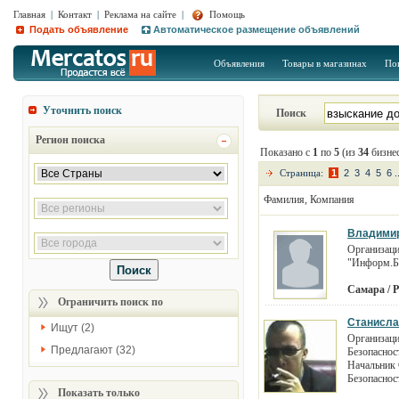
Главная
|
Контакт
|
Реклама на сайте
|
Помощь
Подать объявление
Автоматическое размещение объявлений
Объявления
Товары в магазинах
По
Уточнить поиск
Поиск
Регион поиска
Показано с
1
по
5
(из
34
бизнес
Страница:
1
2
3
4
5
6
.
Фамилия, Компания
Владимир
Организац
"Информ.
Самара / 
Ограничить поиск по
Станисла
Ищут (2)
Организаци
Предлагают (32)
Безопаснос
Начальник
Безопаснос
Показать только