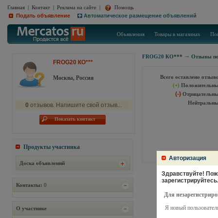
Главная
|
Контакт
|
Реклама на сайте
|
Помощь
Подать объявление
Автоматическое размещение объявлений
Объявления
Товары в магазинах
По
FROG20 КО***
Отзывы по
FROG20 КО***
Всего оставлено отзыв
Москва, Россия
(+)
Положительны
(-)
Отрицательны
Нейтральны
0
отзывов. Напишите свой отзыв...
Показать контакт
Продукты участника
Авторизация
Доска объявлений
Здравствуйте! Пожа
зарегистрируйтесь
Контакты:
0
Для незарегистриро
Я новый пользовател
О участнике