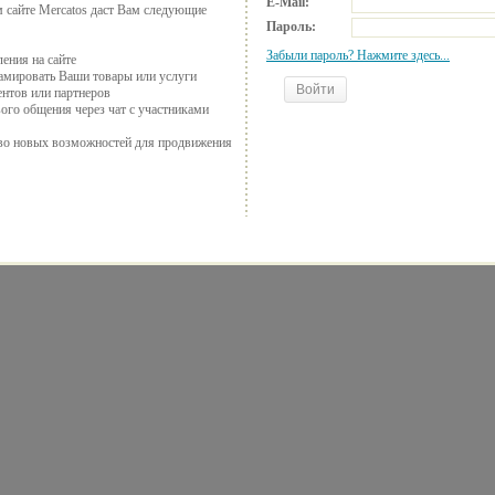
E-Mail:
м сайте Mercatos даст Вам следующие
Пароль:
Забыли пароль? Нажмите здесь...
ения на сайте
амировать Ваши товары или услуги
нтов или партнеров
го общения через чат с участниками
во новых возможностей для продвижения