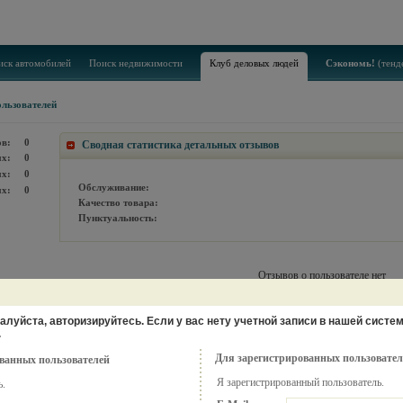
иск автомобилей
Поиск недвижимости
Клуб деловых людей
Сэкономь!
(тенд
льзователей
ов:
0
Сводная статистика детальных отзывов
х:
0
х:
0
Обслуживание:
х:
0
Качество товара:
Пунктуальность:
Отзывов о пользователе нет
луйста, авторизируйтесь. Если у вас нету учетной записи в нашей систем
.
Для зарегистрированных пользовател
ванных пользователей
Я зарегистрированный пользователь.
ь.