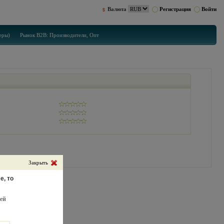
Валюта
Регистрация
Войти
еры)
Рынок B2B: Производители, Опт
Закрыть
е, то
ей