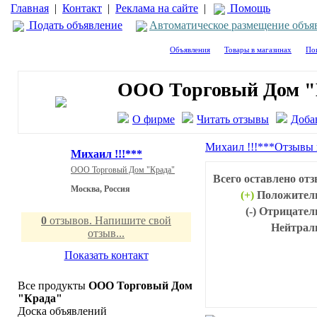
Главная
|
Контакт
|
Реклама на сайте
|
Помощь
Подать объявление
Автоматическое размещение объя
Объявления
Товары в магазинах
По
ООО Торговый Дом "
О фирме
Читать отзывы
Доба
Михаил !!!***
Отзывы 
Михаил !!!***
ООО Торговый Дом "Крада"
Всего оставлено от
Москва, Россия
(+)
Положител
(-)
Отрицател
0
отзывов. Напишите свой
Нейтрал
отзыв...
Показать контакт
Все продукты
ООО Торговый Дом
"Крада"
Доска объявлений