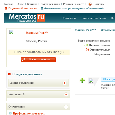
Главная
|
О нас
|
Контакт
|
Выкуп рекламы
|
Реклама на сайте
|
Помощь
Подать объявление
Автоматическое размещение объявлений
Объявления
Поиск автомобилей
По
Максим Рож***
Отзывы по
Максим Рож***
Всего оставлено отзывов:
Москва, Россия
(+)
Положительных:
(-)
Отрицательных:
100%
положительных отзывов (1)
Нейтральных:
Показать контакт
Продукты участника
Юлия Дем
Доска объявлений
Максим, бл
Удачи!
Контакты:
0
О участнике
Профиль пользователя