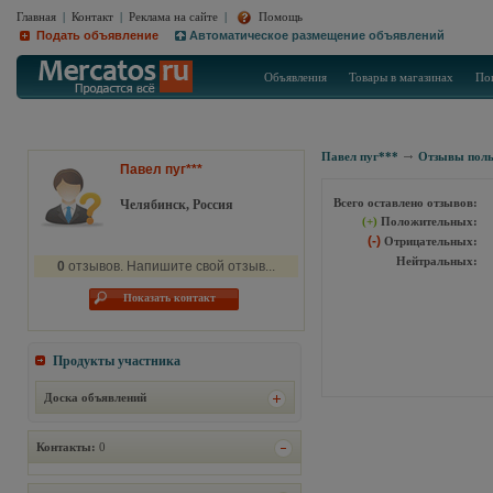
Главная
|
Контакт
|
Реклама на сайте
|
Помощь
Подать объявление
Автоматическое размещение объявлений
Объявления
Товары в магазинах
По
Павел пуг***
Отзывы поль
Павел пуг***
Всего оставлено отзывов:
Челябинск, Россия
(+)
Положительных:
(-)
Отрицательных:
Нейтральных:
0
отзывов. Напишите свой отзыв...
Показать контакт
Продукты участника
Доска объявлений
Контакты:
0