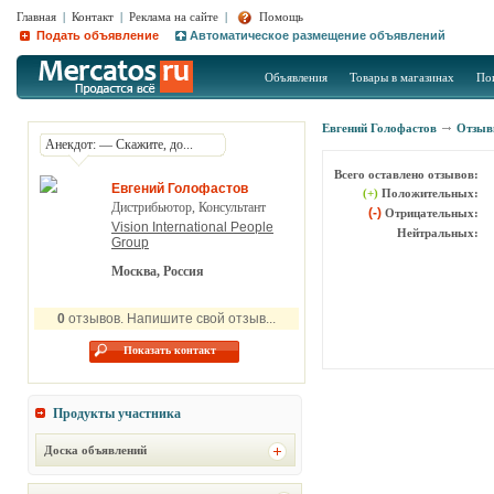
Главная
|
Контакт
|
Реклама на сайте
|
Помощь
Подать объявление
Автоматическое размещение объявлений
Объявления
Товары в магазинах
По
Евгений Голофастов
Отзыв
Анекдот: — Скажите, до...
Всего оставлено отзывов:
Евгений Голофастов
(+)
Положительных:
Дистрибьютор, Консультант
(-)
Отрицательных:
Vision International People
Нейтральных:
Group
Москва, Россия
0
отзывов. Напишите свой отзыв...
Показать контакт
Продукты участника
Доска объявлений