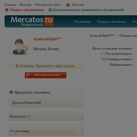
Главная
|
Контакт
|
Реклама на сайте
|
Помощь
Подать объявление
Автоматическое размещение объявлений
Объявления
Товары в магазинах
По
Алексей Bab***
Отзывы по
Алексей Bab***
Всего оставлено отзывов:
Москва, Россия
(+)
Положительных:
(-)
Отрицательных:
Нейтральных:
0
отзывов. Напишите свой отзыв...
Показать контакт
Продукты участника
Доска объявлений
Контакты:
0
О участнике