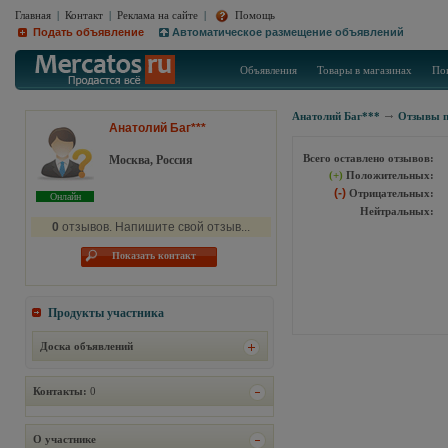
Главная
|
Контакт
|
Реклама на сайте
|
Помощь
Подать объявление
Автоматическое размещение объявлений
Объявления
Товары в магазинах
По
Анатолий Баг***
Отзывы п
Анатолий Баг***
Всего оставлено отзывов:
Москва, Россия
(+)
Положительных:
(-)
Отрицательных:
Онлайн
Нейтральных:
0
отзывов. Напишите свой отзыв...
Показать контакт
Продукты участника
Доска объявлений
Контакты:
0
О участнике