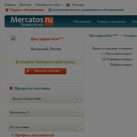
Главная
|
Контакт
|
Реклама на сайте
|
Помощь
Подать объявление
Автоматическое размещение объявлений
Объявления
Товары в магазинах
По
Виссарион Kuv***
Отзывы 
Виссарион Kuv***
Всего оставлено отзывов:
Волжский, Россия
(+)
Положительных:
(-)
Отрицательных:
0
отзывов. Напишите свой отзыв...
Нейтральных:
Показать контакт
Продукты участника
Доска объявлений
Контакты:
0
О участнике
Профиль пользователя