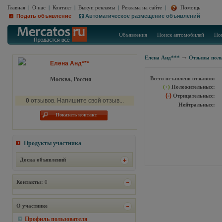
Главная
|
О нас
|
Контакт
|
Выкуп рекламы
|
Реклама на сайте
|
Помощь
Подать объявление
Автоматическое размещение объявлений
Объявления
Поиск автомобилей
По
Елена Анд***
Отзывы поль
Елена Анд***
Всего оставлено отзывов:
Москва, Россия
(+)
Положительных:
(-)
Отрицательных:
0
отзывов. Напишите свой отзыв...
Нейтральных:
Показать контакт
Продукты участника
Доска объявлений
Контакты:
0
О участнике
Профиль пользователя